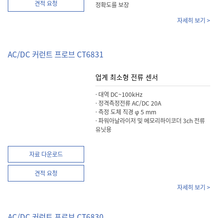
견적 요청
정확도를 보장
자세히 보기 >
AC/DC 커런트 프로브 CT6831
업계 최소형 전류 센서
· 대역 DC~100kHz
· 정격측정전류 AC/DC 20A
· 측정 도체 직경 φ 5 mm
· 파워아날라이저 및 메모리하이코더 3ch 전류
유닛용
자료 다운로드
견적 요청
자세히 보기 >
AC/DC 커런트 프로브 CT6830