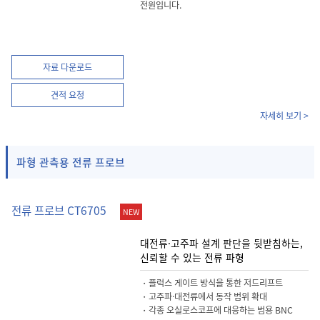
전원입니다.
자료 다운로드
견적 요청
자세히 보기 >
파형 관측용 전류 프로브
전류 프로브 CT6705
NEW
대전류·고주파 설계 판단을 뒷받침하는,
신뢰할 수 있는 전류 파형
・플럭스 게이트 방식을 통한 저드리프트
・고주파·대전류에서 동작 범위 확대
・각종 오실로스코프에 대응하는 범용 BNC