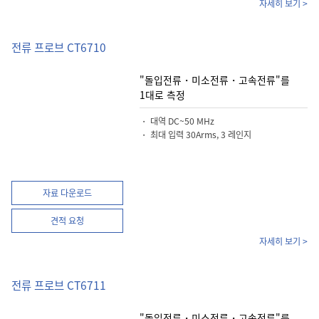
자세히 보기 >
전류 프로브 CT6710
"돌입전류・미소전류・고속전류"를
1대로 측정
・ 대역 DC~50 MHz
・ 최대 입력 30Arms, 3 레인지
자료 다운로드
견적 요청
자세히 보기 >
전류 프로브 CT6711
"돌입전류・미소전류・고속전류"를