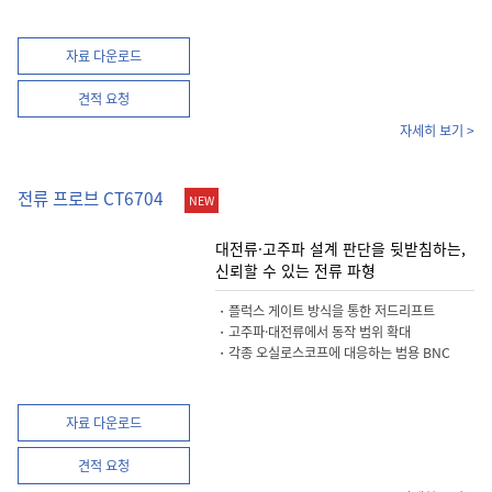
자료 다운로드
견적 요청
자세히 보기 >
전류 프로브 CT6704
NEW
대전류·고주파 설계 판단을 뒷받침하는,
신뢰할 수 있는 전류 파형
・플럭스 게이트 방식을 통한 저드리프트
・고주파·대전류에서 동작 범위 확대
・각종 오실로스코프에 대응하는 범용 BNC
자료 다운로드
견적 요청