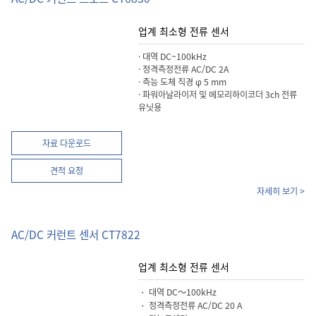
업계 최소형 전류 센서
· 대역 DC~100kHz
· 정격측정전류 AC/DC 2A
· 측능 도체 직경 φ 5 mm
· 파워아날라이저 및 메모리하이코더 3ch 전류
유닛용
자료 다운로드
견적 요청
자세히 보기 >
AC/DC 커런트 센서 CT7822
업계 최소형 전류 센서
・ 대역 DC～100kHz
・ 정격측정전류 AC/DC 20 A