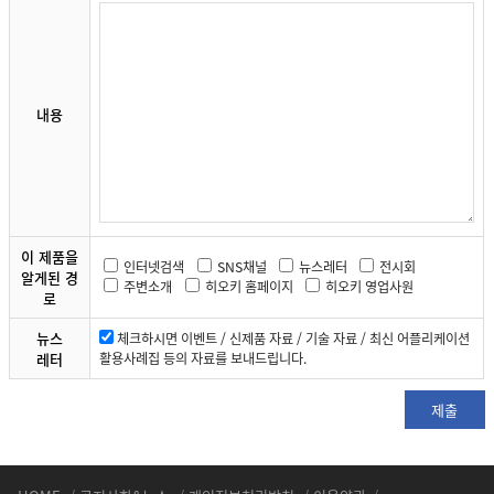
내용
이 제품을
인터넷검색
SNS채널
뉴스레터
전시회
알게된 경
주변소개
히오키 홈페이지
히오키 영업사원
로
뉴스
체크하시면 이벤트 / 신제품 자료 / 기술 자료 / 최신 어플리케이션
레터
활용사례집 등의 자료를 보내드립니다.
제출