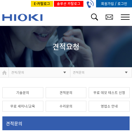
/
회원가입
로그인
E-카탈로그
솔루션 카탈로그
견적요청
견적/문의
견적문의
기술문의
견적문의
무료 데모 테스트 신청
무료 세미나/교육
수리문의
영업소 안내
견적문의