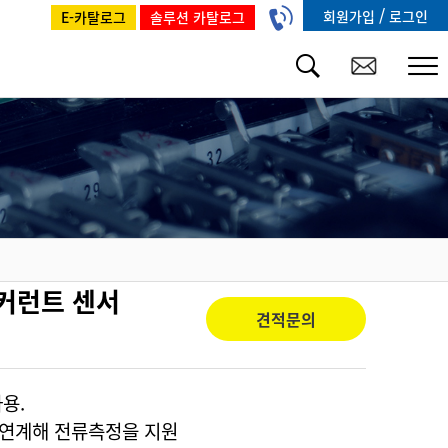
/
회원가입
로그인
E-카탈로그
솔루션 카탈로그
 커런트 센서
견적문의
용.
 연계해 전류측정을 지원