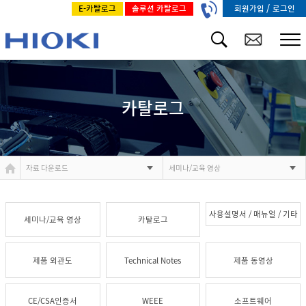
/
회원가입
로그인
E-카탈로그
솔루션 카탈로그
카탈로그
자료 다운로드
세미나/교육 영상
사용설명서 / 매뉴얼 / 기타
세미나/교육 영상
카탈로그
제품 외관도
Technical Notes
제품 동영상
CE/CSA인증서
WEEE
소프트웨어