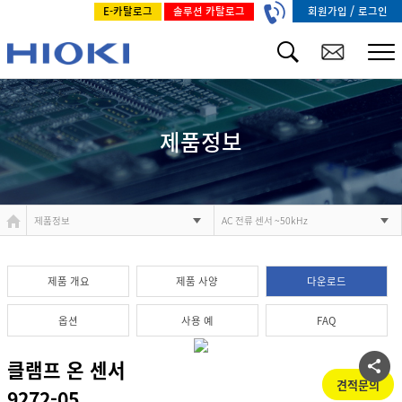
/
회원가입
로그인
E-카탈로그
솔루션 카탈로그
제품정보
제품정보
AC 전류 센서 ~50kHz
제품 개요
제품 사양
다운로드
옵션
사용 예
FAQ
클램프 온 센서
견적문의
9272-05