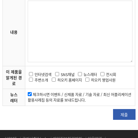
내용
이 제품을
인터넷검색
SNS채널
뉴스레터
전시회
알게된 경
주변소개
히오키 홈페이지
히오키 영업사원
로
뉴스
체크하시면 이벤트 / 신제품 자료 / 기술 자료 / 최신 어플리케이션
레터
활용사례집 등의 자료를 보내드립니다.
제출