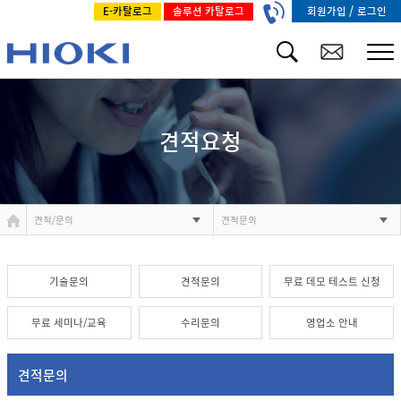
/
회원가입
로그인
E-카탈로그
솔루션 카탈로그
견적요청
견적/문의
견적문의
기술문의
견적문의
무료 데모 테스트 신청
무료 세미나/교육
수리문의
영업소 안내
견적문의