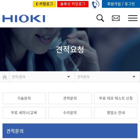
/
회원가입
로그인
E-카탈로그
솔루션 카탈로그
견적요청
견적/문의
견적문의
기술문의
견적문의
무료 데모 테스트 신청
무료 세미나/교육
수리문의
영업소 안내
견적문의