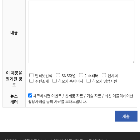
내용
이 제품을
인터넷검색
SNS채널
뉴스레터
전시회
알게된 경
주변소개
히오키 홈페이지
히오키 영업사원
로
뉴스
체크하시면 이벤트 / 신제품 자료 / 기술 자료 / 최신 어플리케이션
레터
활용사례집 등의 자료를 보내드립니다.
제출