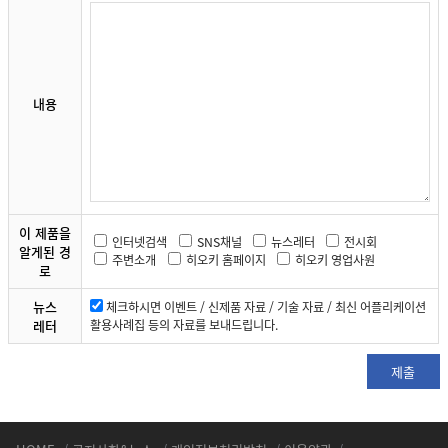
내용
이 제품을
인터넷검색
SNS채널
뉴스레터
전시회
알게된 경
주변소개
히오키 홈페이지
히오키 영업사원
로
뉴스
체크하시면 이벤트 / 신제품 자료 / 기술 자료 / 최신 어플리케이션
레터
활용사례집 등의 자료를 보내드립니다.
제출