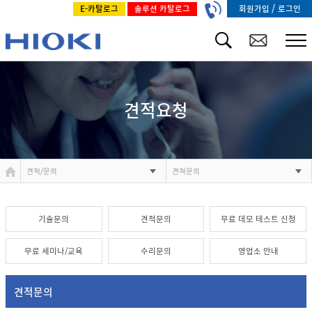
/
회원가입
로그인
E-카탈로그
솔루션 카탈로그
견적요청
견적/문의
견적문의
기술문의
견적문의
무료 데모 테스트 신청
무료 세미나/교육
수리문의
영업소 안내
견적문의