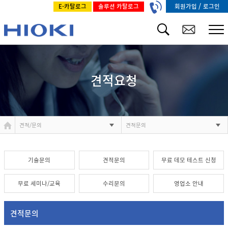
/
회원가입
로그인
E-카탈로그
솔루션 카탈로그
견적요청
견적/문의
견적문의
기술문의
견적문의
무료 데모 테스트 신청
무료 세미나/교육
수리문의
영업소 안내
견적문의