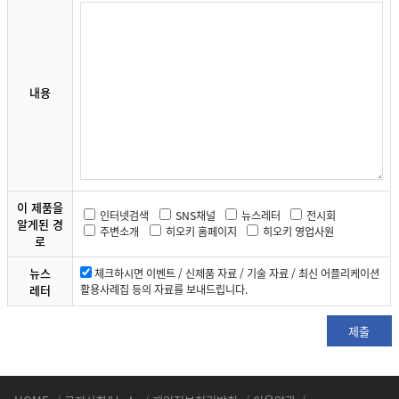
내용
이 제품을
인터넷검색
SNS채널
뉴스레터
전시회
알게된 경
주변소개
히오키 홈페이지
히오키 영업사원
로
뉴스
체크하시면 이벤트 / 신제품 자료 / 기술 자료 / 최신 어플리케이션
레터
활용사례집 등의 자료를 보내드립니다.
제출