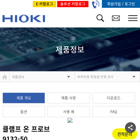
/
회원가입
로그인
E-카탈로그
솔루션 카탈로그
제품정보
제품정보
부하전류 측정용 전류 센서
제품 개요
제품 사양
다운로드
옵션
사용 예
FAQ
클램프 온 프로브
견적문의
9132-50