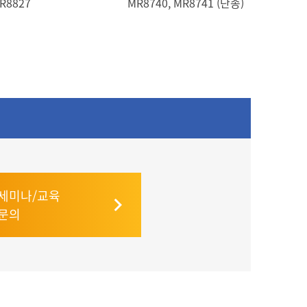
R8827
MR8740, MR8741 (단종)
세미나/교육
문의