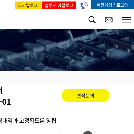
/
회원가입
로그인
E-카탈로그
솔루션 카탈로그
서
견적문의
-01
 광대역과 고정확도를 양립