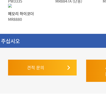
PW3335
MR8847A (단종)
M
메모리 하이코더
MR8880
 주십시오
견적 문의