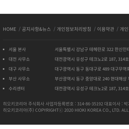
HOME
/
공지사항&뉴스
/
개인정보처리방침
/
이용약관
/
개인
서울 본사
서울특별시 강남구 테헤란로 322 한신인터밸
대전 사무소
대전광역시 유성구 테크노2로 187, 314
대구 사무소
대구광역시 동구 동대구로 489 대구무역회
부산 사무소
부산광역시 동구 중앙대로 240 현대해상 
수리센터
대전광역시 유성구 테크노2로 187, 314
히오키코리아 주식회사 사업자등록번호 : 314-86-35192 대표이사 : 
히오키코리아(주) COPYRIGHTⓒ 2020 HIOKI KOREA CO., LTD. ALL