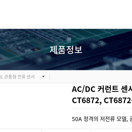
제품정보
도 관통형 전류 센서
AC/DC 커런트 센
CT6872, CT6872
50A 정격의 저전류 모델,