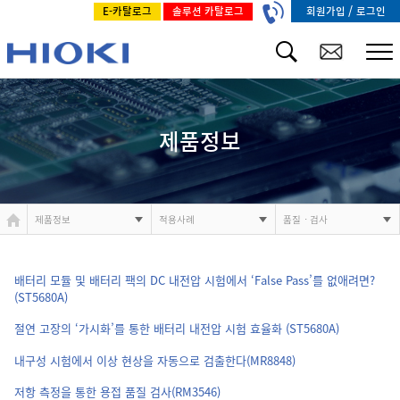
/
회원가입
로그인
E-카탈로그
솔루션 카탈로그
제품정보
제품정보
적용사례
품질ㆍ검사
배터리 모듈 및 배터리 팩의 DC 내전압 시험에서 ‘False Pass’를 없애려면?
(ST5680A)
절연 고장의 ‘가시화’를 통한 배터리 내전압 시험 효율화 (ST5680A)
내구성 시험에서 이상 현상을 자동으로 검출한다(MR8848)
저항 측정을 통한 용접 품질 검사(RM3546)