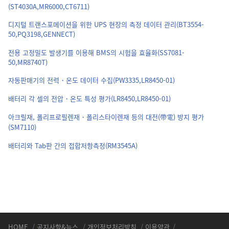
(ST4030A,MR6000,CT6711)
디지털 트랜스포메이션을 위한 UPS 현장의 측정 데이터 관리(BT3554-
50,PQ3198,GENNECT)
전용 고정밀도 발생기를 이용해 BMS의 시험을 효율화(SS7081-
50,MR8740T)
자동판매기의 전력・온도 데이터 수집(PW3335,LR8450-01)
배터리 각 셀의 전압・온도 특성 평가(LR8450,LR8450-01)
아크릴재, 폴리프로필렌재・폴리스타이렌재 등의 대전(帶電) 방지 평가
(SM7110)
배터리와 Tab판 간의 접합저항측정(RM3545A)
HOME
/
공지사항&뉴스
/
개인정보처리방침
/
이용약관
/