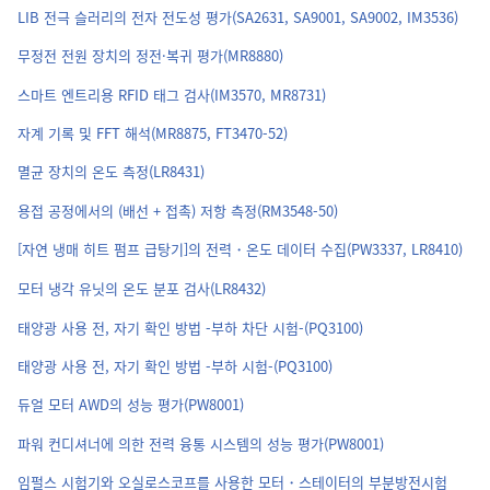
LIB 전극 슬러리의 전자 전도성 평가(SA2631, SA9001, SA9002, IM3536)
무정전 전원 장치의 정전·복귀 평가(MR8880)
스마트 엔트리용 RFID 태그 검사(IM3570, MR8731)
자계 기록 및 FFT 해석(MR8875, FT3470-52)
멸균 장치의 온도 측정(LR8431)
용접 공정에서의 (배선 + 접촉) 저항 측정(RM3548-50)
[자연 냉매 히트 펌프 급탕기]의 전력・온도 데이터 수집(PW3337, LR8410)
모터 냉각 유닛의 온도 분포 검사(LR8432)
태양광 사용 전, 자기 확인 방법 -부하 차단 시험-(PQ3100)
태양광 사용 전, 자기 확인 방법 -부하 시험-(PQ3100)
듀얼 모터 AWD의 성능 평가(PW8001)
파워 컨디셔너에 의한 전력 융통 시스템의 성능 평가(PW8001)
임펄스 시험기와 오실로스코프를 사용한 모터・스테이터의 부분방전시험