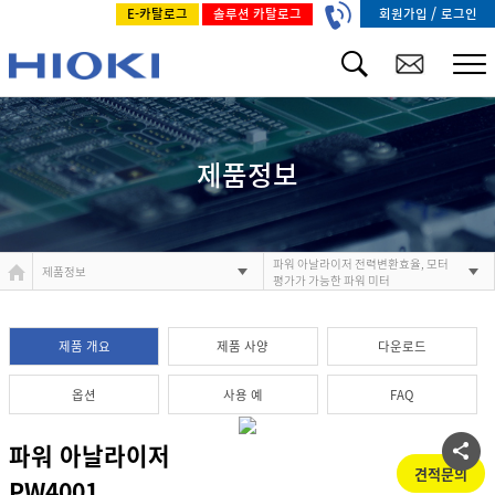
/
회원가입
로그인
E-카탈로그
솔루션 카탈로그
제품정보
파워 아날라이저 전력변환효율, 모터
제품정보
평가가 가능한 파워 미터
제품 개요
제품 사양
다운로드
옵션
사용 예
FAQ
파워 아날라이저
견적문의
PW4001