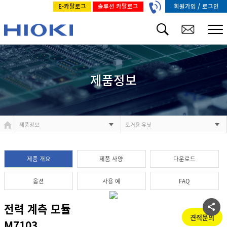
/
회원가입
로그인
E-카탈로그
솔루션 카탈로그
제품정보
제품정보
로거용 유닛
제품 개요
제품 사양
다운로드
옵션
사용 예
FAQ
전력 계측 모듈
견적문의
M7103