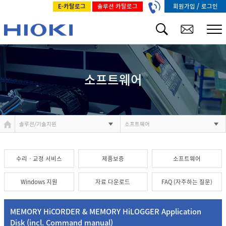
/
회원가입
로그인
E-카탈로그
솔루션 카탈로그
소프트웨어
솔루션/기술지원
소프트웨어
수리ㆍ교정 서비스
제품보증
소프트웨어
Windows 지원
자료 다운로드
FAQ (자주하는 질문)
MEMORY HiCORDER & MEMORY HiLOGGER Application
Disk (incl. Command manual)