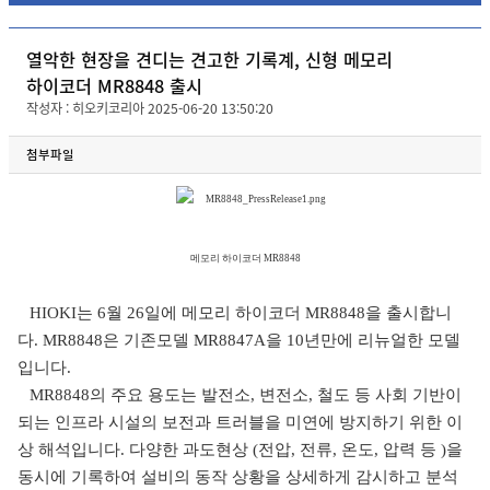
열악한 현장을 견디는 견고한 기록계, 신형 메모리
하이코더 MR8848 출시
작성자 : 히오키코리아 2025-06-20 13:50:20
첨부파일
메모리 하이코더
MR8848
HIOKI
는
6
월
26
일
에
메모리 하이코더
MR8848
을 출시
합니
다
.
MR8848
은 기존모델
MR8847A
을 10년만에 리뉴얼한 모델
입니다.
MR8848의 주요 용도는 발
전소
,
변전소
,
철도 등 사회 기반이
되는 인프라 시설의 보전과 트러블을 미연에 방지하기 위한 이
상 해석입니다. 다양한 과도현상 (전
압
,
전류
,
온도
,
압력 등 )을
동시에 기록하여 설비의 동작 상황을 상세하게 감시하고 분석