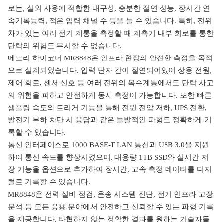
로는, 실외 사용에 적합한 내구성, 충분한
절연 성능
,
장시간 연
속기록능력
,
적은 입력 채널 수 등을 들 수 있습
니
다
. 특히
,
전위
차가 있는 여러 전기 계통을 측정할 때 계측기 내부 회로를 통한
단락의 위험도 무시할 수 없습니다
.
메모리 하이코더
MR8848
은 인프라 현장의 안전한 측정을 목적
으로 설계되었습니다.
입력 단자 간이 절연되어있어 상용 전원
,
제어 회로
,
센서 신호 등 여러 전위의 복수계통에서도 단락 사고
의 위험을 피하고 안전하게 동시 측정이 가능합니다. 또한 빠른
샘플링 속도와 트리거 기능을 통해 전원 전압 저하
, UPS
전환
,
발전기 부하 차단 시 응답과 같은 돌발적인 파형도 정확하게 기
록할 수 있습니다
.
통신 인터페이스로
1000 BASE-T LAN
통신과
USB 3.0
을 지원
하여 통신 속도를 향상시켰으며
,
대용량
1TB SSD
와 실시간 저
장 기능을 옵션으로 추가하여 장시간
,
고속 측정 데이터를 디지
털로 기록할 수 있습니다
.
MR8848
은 전력 설비 점검
,
운송 시스템 진단
, 전기
인프라 고장
분석 등 모든 응용 분야에서 안전하고 신뢰할 수 있는 파형 기록
을 제공합니다
.
타협하지 않는 정확한 결과를 원하는
기술자들