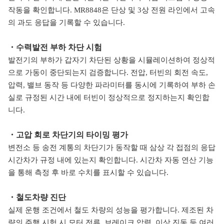
작동을
확인합
니다
.
MR8848은
단상
및
3
상
전원
라인에서
고속
의
과도
응답을
기록할
수
있습니다
.
・
수력발전 부하 차단 시험
발전기의 부하가 갑자기 차단된 상황을 시뮬레이션하여 정상적
으로 가동이 중단되는지
검증합니다
.
전압
,
터빈의 회전 속도
,
압력
,
밸브 동작 등 다양한 파라미터를 동시에 기록하여 부하 손
실로
규정된 시간 내에 터빈이 정상적으로 정지하는지 확인
합
니
다
.
・
고압 회로 차단기의 타이밍 평가
변전소 등 송전
계통의 차단기가 동작할 때 삼상 각 접점의 응답
시간차가 규정 내에 있는지 확인합니다
.
시간차 자동 연산 기능
을 통해 측정 후 바로 수치를 표시할 수 있습니다
.
・
철도차량 진단
실제 운행 조건에서 철도 차량의 성능을 평가합니다
.
제조된 차
량의 주행 시험 시 모터 전류
,
브레이크 압력
,
이상 진동 등 여러